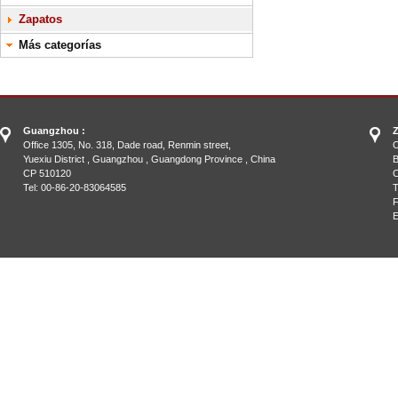
Zapatos
Más categorías
Guangzhou :
Z
Office 1305, No. 318, Dade road, Renmin street,
O
Yuexiu District , Guangzhou , Guangdong Province , China
B
CP 510120
C
Tel: 00-86-20-83064585
T
F
E